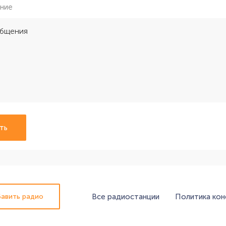
ние
ть
Все радиостанции
Политика ко
авить радио