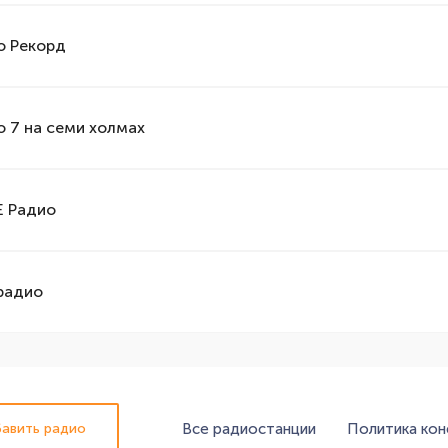
о Рекорд
о 7 на семи холмах
 Радио
радио
Все радиостанции
Политика ко
авить радио