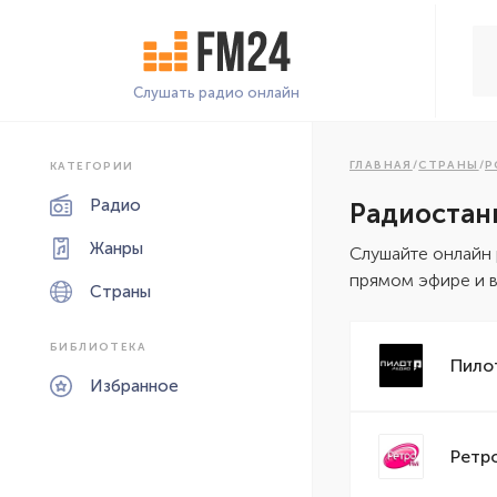
Слушать радио онлайн
ГЛАВНАЯ
/
СТРАНЫ
/
Р
КАТЕГОРИИ
Радио
Радиостан
Жанры
Cлушайте онлайн 
прямом эфире и в
Страны
БИБЛИОТЕКА
Пило
Избранное
Ретр