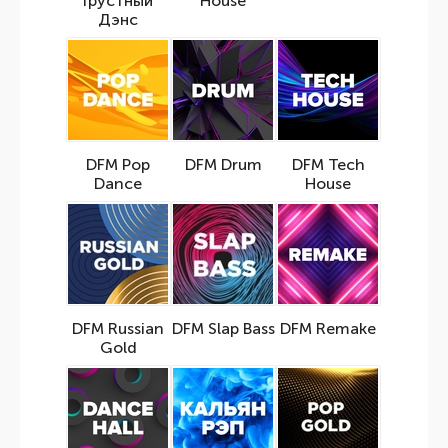
Грустный
House
Дэнс
DFM Pop
DFM Drum
DFM Tech
Dance
House
DFM Russian
DFM Slap Bass
DFM Remake
Gold