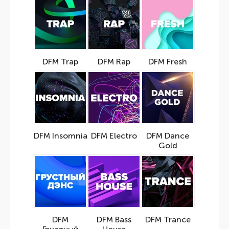
DFM Trap
DFM Rap
DFM Fresh
DFM Insomnia
DFM Electro
DFM Dance
Gold
DFM
DFM Bass
DFM Trance