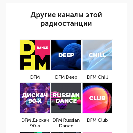
Другие каналы этой
радиостанции
DFM
DFM Deep
DFM Chill
DFM Дискач
DFM Russian
DFM Club
90-х
Dance