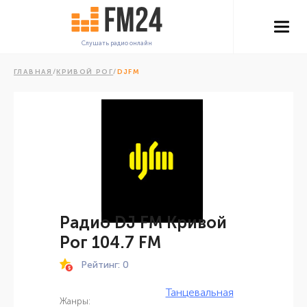
Слушать радио онлайн
ГЛАВНАЯ
/
КРИВОЙ РОГ
/
DJFM
Радио DJ FM Кривой
Рог 104.7 FM
Рейтинг: 0
Танцевальная
Жанры: