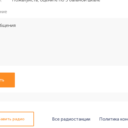
ние
ть
Все радиостанции
Политика ко
авить радио