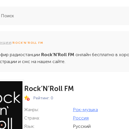
АНЦИИ
/
ROCK’N’ROLL FM
эфир радиостанции
Rock’N’Roll FM
онлайн бесплатно в хор
истрации и смс на нашем сайте.
Rock’N’Roll FM
Рейтинг: 0
Рок-музыка
Жанры:
Россия
Страна:
Русский
Язык: