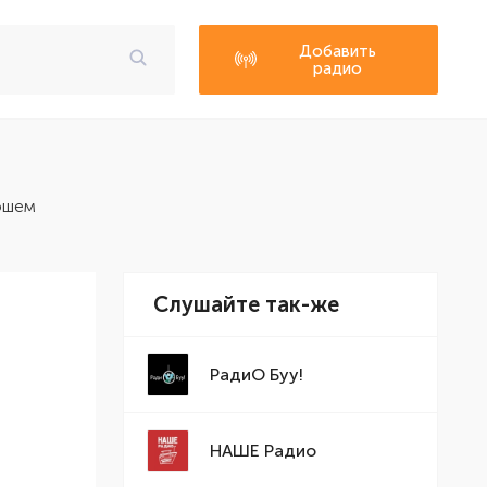
Добавить
радио
ошем
Слушайте так-же
РадиО Буу!
НАШЕ Радио