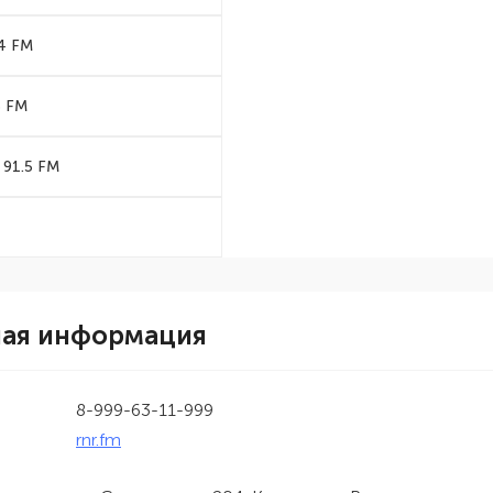
4 FM
5 FM
91.5 FM
ная информация
8-999-63-11-999
rnr.fm