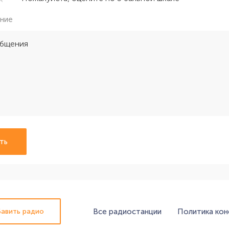
ние
ть
Все радиостанции
Политика ко
авить радио